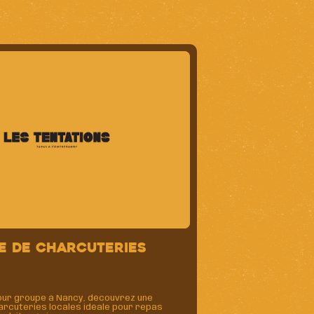
e de charcuteries
ur groupe à Nancy, découvrez une
arcuteries locales idéale pour repas