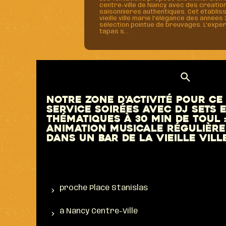
centre-ville de Nancy avec des créatio
saisonnières authentiques. Cet établis
vieille ville marie l'élégance des années 
sélection pointue de breuvages. L'exper
tapas s...
Notre zone d'activité pour ce
service Soirées avec DJ sets 
thématiques à 30 min de Toul 
animation musicale régulière
dans un bar de la vieille vill
proche Place Stanislas
à Nancy Centre-Ville