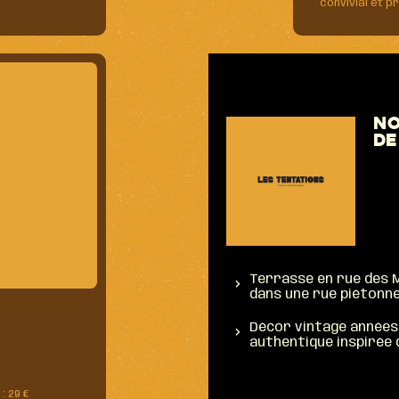
convivial et p
No
de
Terrasse en rue des M
dans une rue piéton
Décor vintage années 3
authentique inspirée d
: 29 €