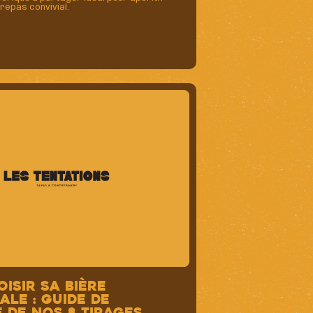
repas convivial.
oisir sa bière
ale : guide de