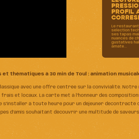
lecture
pressi
profil 
corres
Le restaurant
sélection tec
ses tapas mais
nuances de c
gustatives hab
amate...
et thématiques à 30 min de Toul : animation musicale r
lassique avec une offre centrée sur la convivialité. Notre
 frais et locaux. La carte met à l'honneur des composition
e s'installer à toute heure pour un déjeuner décontracté ou
oupes d'amis souhaitant découvrir une multitude de saveur