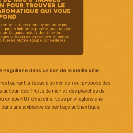
 de nos 8 tirages
on pour trouver le
aromatique qui vous
pond
 Les Tentations à Nancy propose une
hnique de huit becs pour accompagner
on. Ce guide aide à identifier les
haque brassin selon vos préférences
ituelles. Notre équipe conseille les
égulière dans un bar de la vieille ville
.
 restaurant à tapas à 30 min de Toul propose des
s autour des fruits de mer et des planches de
 un apéritif dînatoire. Nous privilégions une
s dans une ambiance de partage authentique.