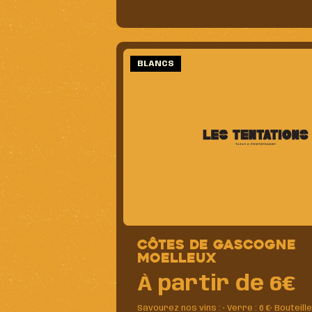
BLANCS
Côtes de gascogne
moelleux
À partir de 6€
Savourez nos vins : • Verre : 6 €• Bouteille 