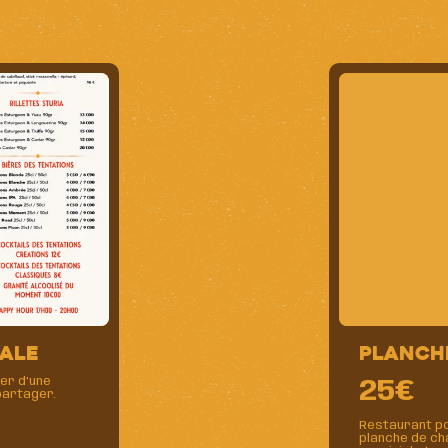
VALE
Planch
er d'une
25€
partager.
Restaurant po
planche de ch