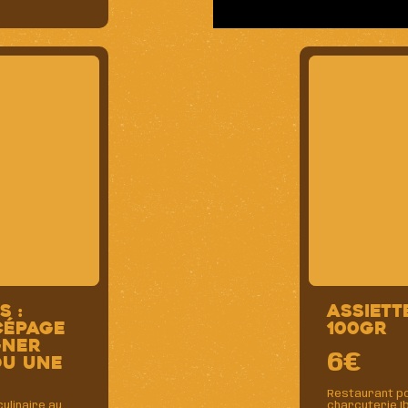
s :
Assiett
cépage
100gr
gner
6€
ou une
Restaurant po
ulinaire au
charcuterie Ib