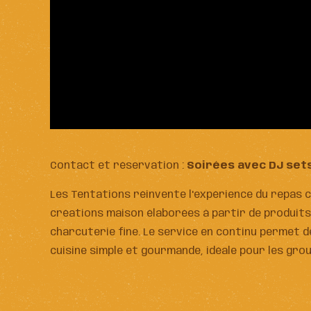
Contact et réservation :
Soirées avec DJ sets 
Les Tentations réinvente l'expérience du repas c
créations maison élaborées à partir de produits
charcuterie fine. Le service en continu permet d
cuisine simple et gourmande, idéale pour les gr