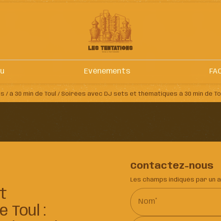
nu
Evènements
FA
/ à 30 min de Toul / Soirées avec DJ sets et thématiques à 30 min de Toul
Contactez-nous
Les champs indiqués par un as
t
Nom*
 Toul :