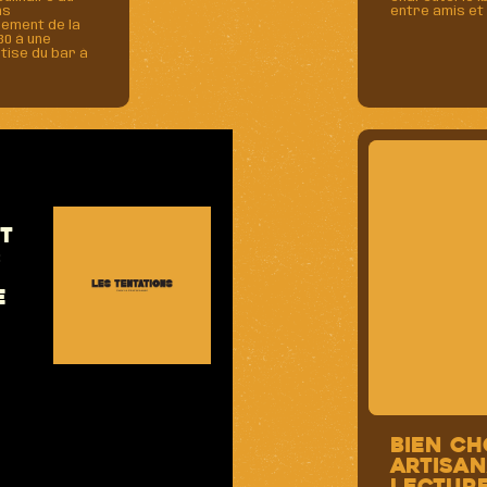
ns
entre amis et 
sement de la
30 à une
tise du bar à
et
:
e
Bien ch
artisan