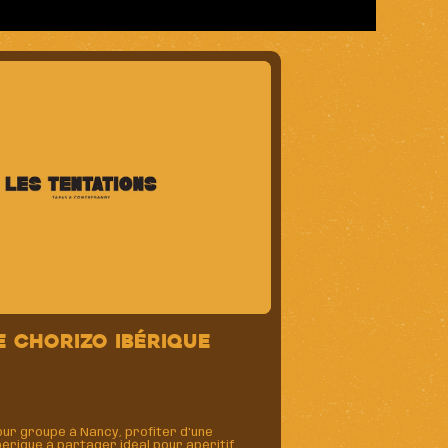
e Chorizo Ibérique
ur groupe à Nancy, profiter d'une
érique à partager idéal pour apéritif