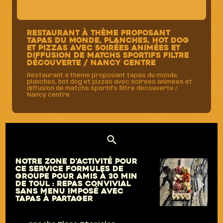
Restaurant à thème proposant
tapas du monde, planches, hot dog
et pizzas avec soirées animées et
diffusion de matchs sportifs filtre
découverte / Nancy centre
Restaurant à thème proposant tapas du monde,
planches, hot dog et pizzas avec soirées animées et
diffusion de matchs sportifs filtre découverte /
Nancy centre
Notre zone d'activité pour
ce service Formules de
groupe pour amis à 30 min
de Toul : repas convivial
sans menu imposé avec
tapas à partager